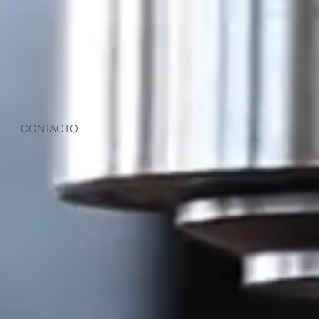
CONTACTO