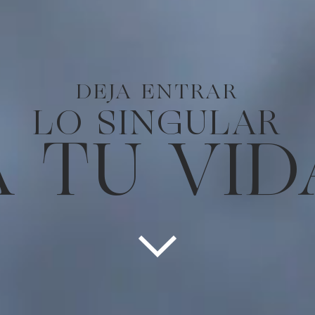
DEJA ENTRAR
LO SINGULAR
A TU VID